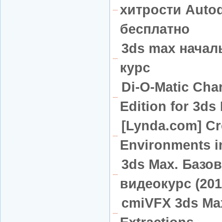
хитрости Autod
бесплатно
3ds max начал
курс
Di-O-Matic Char
Edition for 3ds
[Lynda.com] C
Environments i
3ds Max. Баз
видеокурс (201
cmiVFX 3ds Max