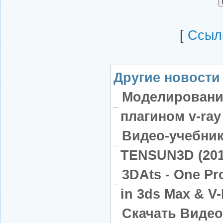
[
Cсылк
Другие новости 
Моделирование
плагином v-ray
Видео-учебник
TENSUN3D (201
3DAts - One Pro
in 3ds Max & V
Скачать Видео