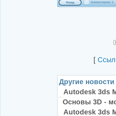
Комментариев: 0
Назад
[
Cсылк
Другие новости 
Autodesk 3ds M
Основы 3D - м
Autodesk 3ds M