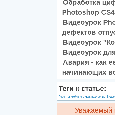
Обработка ци
Photoshop CS4 
Видеоурок Pho
дефектов отп
Видеоурок "К
Видеоурок дл
Авария - как 
начинающих во
Теги к статье:
Рецепты имбирного чая
,
похудение
,
Видео
Уважаемый 