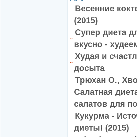
Весенние кокт
(2015)
Супер диета д
вкусно - худе
Худая и счастл
досыта
Трюхан О., Хво
Салатная диета
салатов для по
Кукурма - Ист
диеты! (2015)