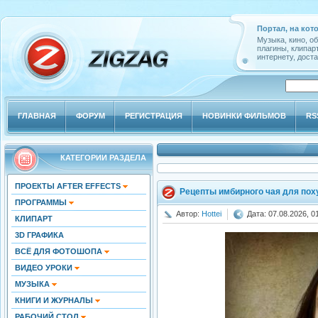
Портал, на кот
Музыка, кино, о
плагины, клипар
интернету, доста
ГЛАВНАЯ
ФОРУМ
РЕГИСТРАЦИЯ
НОВИНКИ ФИЛЬМОВ
RS
КАТЕГОРИИ РАЗДЕЛА
ПРОЕКТЫ AFTER EFFECTS
Рецепты имбирного чая для пох
ПРОГРАММЫ
Автор:
Hottei
Дата: 07.08.2026, 0
КЛИПАРТ
3D ГРАФИКА
ВСЁ ДЛЯ ФОТОШОПА
ВИДЕО УРОКИ
МУЗЫКА
КНИГИ И ЖУРНАЛЫ
РАБОЧИЙ СТОЛ