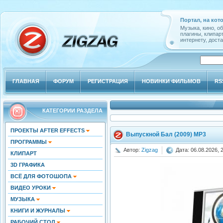
Портал, на кот
Музыка, кино, о
плагины, клипар
интернету, доста
ГЛАВНАЯ
ФОРУМ
РЕГИСТРАЦИЯ
НОВИНКИ ФИЛЬМОВ
RS
КАТЕГОРИИ РАЗДЕЛА
ПРОЕКТЫ AFTER EFFECTS
Выпускной Бал (2009) MP3
ПРОГРАММЫ
Автор:
Zigzag
Дата: 06.08.2026, 
КЛИПАРТ
3D ГРАФИКА
ВСЁ ДЛЯ ФОТОШОПА
ВИДЕО УРОКИ
МУЗЫКА
КНИГИ И ЖУРНАЛЫ
РАБОЧИЙ СТОЛ