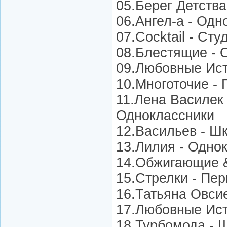
05.Берег Детств
06.Ангел-а - Од
07.Cocktail - Ст
08.Блестящие - 
09.Любовные Ис
10.Многоточие -
11.Лена Василек 
Одноклассники
12.Васильев - Ш
13.Лилия - Одно
14.Обжигающие &
15.Стрелки - Пе
16.Татьяна Овси
17.Любовные Ист
18.Турбомода - 