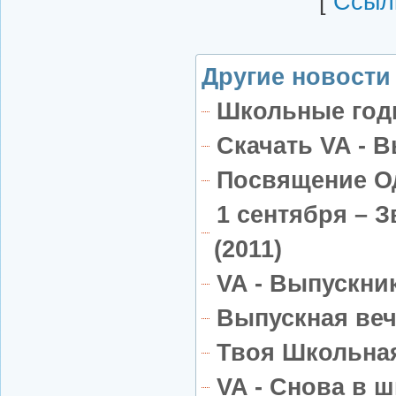
[
Cсылк
Другие новости 
Школьные год
Скачать VA - В
Посвящение Од
1 сентября – З
(2011)
VA - Выпускник
Выпускная веч
Твоя Школьная
VA - Снова в ш