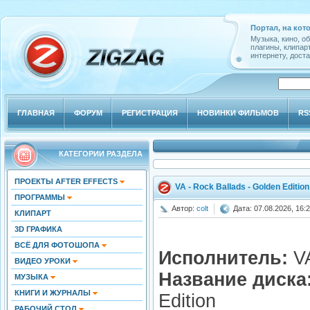
Портал, на кот
Музыка, кино, о
плагины, клипар
интернету, доста
ГЛАВНАЯ
ФОРУМ
РЕГИСТРАЦИЯ
НОВИНКИ ФИЛЬМОВ
RS
КАТЕГОРИИ РАЗДЕЛА
ПРОЕКТЫ AFTER EFFECTS
VA - Rock Ballads - Golden Edition
ПРОГРАММЫ
Автор:
colt
Дата: 07.08.2026, 16:
КЛИПАРТ
3D ГРАФИКА
ВСЁ ДЛЯ ФОТОШОПА
Исполнитель:
V
ВИДЕО УРОКИ
Название диска
МУЗЫКА
КНИГИ И ЖУРНАЛЫ
Edition
РАБОЧИЙ СТОЛ