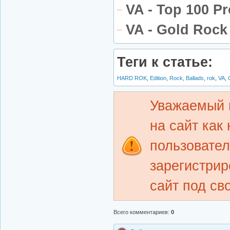
VA - Top 100 P
VA - Gold Rock 
Теги к статье:
HARD ROK
,
Edition
,
Rock
,
Ballads
,
rok
,
VA
,
Уважаемый 
на сайт как
пользовате
зарегистрир
сайт под св
Всего комментариев
:
0