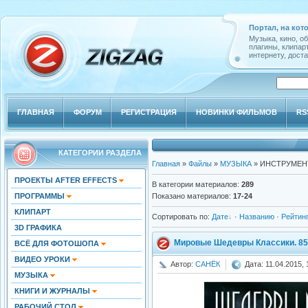
Портал, на кот
Музыка, кино, о
плагины, клипар
интернету, доста
ГЛАВНАЯ
ФОРУМ
РЕГИСТРАЦИЯ
НОВИНКИ ФИЛЬМОВ
RS
КАТЕГОРИИ РАЗДЕЛА
Главная
»
Файлы
»
МУЗЫКА
» ИНСТРУМЕН
ПРОЕКТЫ AFTER EFFECTS
В категории материалов
:
289
ПРОГРАММЫ
Показано материалов
:
17-24
КЛИПАРТ
Сортировать по
:
Дате
·
Названию
·
Рейтин
3D ГРАФИКА
Мировые Шедевры Классики. 85 
ВСЁ ДЛЯ ФОТОШОПА
ВИДЕО УРОКИ
Автор:
САНЁК
Дата: 11.04.2015, 
МУЗЫКА
КНИГИ И ЖУРНАЛЫ
РАБОЧИЙ СТОЛ