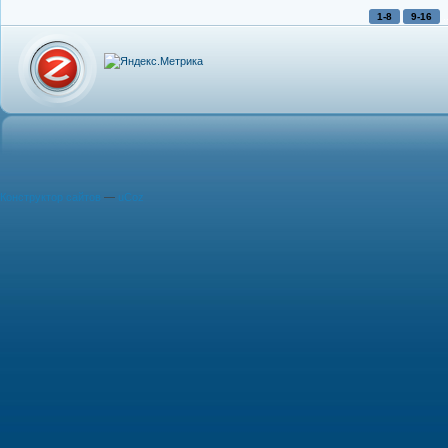
.
1-8
9-16
Конструктор сайтов
—
uCoz