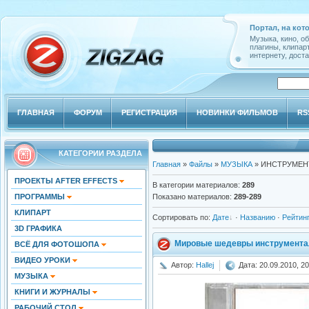
Портал, на кот
Музыка, кино, о
плагины, клипар
интернету, доста
ГЛАВНАЯ
ФОРУМ
РЕГИСТРАЦИЯ
НОВИНКИ ФИЛЬМОВ
RS
КАТЕГОРИИ РАЗДЕЛА
Главная
»
Файлы
»
МУЗЫКА
» ИНСТРУМЕН
ПРОЕКТЫ AFTER EFFECTS
В категории материалов
:
289
ПРОГРАММЫ
Показано материалов
:
289-289
КЛИПАРТ
Сортировать по
:
Дате
·
Названию
·
Рейтин
3D ГРАФИКА
Мировые шедевры инструментал
ВСЁ ДЛЯ ФОТОШОПА
ВИДЕО УРОКИ
Автор:
Hallej
Дата: 20.09.2010, 20
МУЗЫКА
КНИГИ И ЖУРНАЛЫ
РАБОЧИЙ СТОЛ