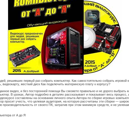
дей, решивших первый раз собрать компьютер. Как самостоятельно собрать игровой 
, видеокарту, жесткий диск Как подключить материнскую плату к корпусу?
данное видео, и без посторонней помощи Вы сможете правильно и не дорого выбрать 
пьютер. В уроках, Автор подробно в деталях рассказывает и показывает весь процесс, и
деокурсе составлены на основании личного опыта Автора по сборке игровых компью
тор просит учесть, что целевая аудитория, на которую рассчитаны эти сборки — широ
 производительность от своего ПК, затратив при этом минимум средств, и не увлек
пьютера от А до Я