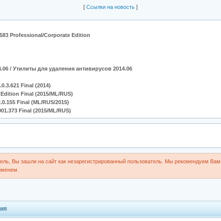
[
Cсылки на новость
]
583 Professional/Corporate Edition
14.06 / Утилиты для удаления антивирусов 2014.06
.3.621 Final (2014)
 Edition Final (2015/ML/RUS)
2.0.155 Final (ML/RUS/2015)
01.373 Final (2015/ML/RUS)
ль, Вы зашли на сайт как незарегистрированный пользователь. Мы рекомендуем Вам 
именем.
ия