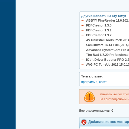
Другие новости на эту тему:
ABBYY FineReader 11.0.102.
PDFCreator 1.3.0
PDFCreator 1.3.1
PDFCreator 1.3.2
AV Uninstall Tools Pack 20
SamDrivers 14.14 Full (2014)
Advanced SystemCare Pro 8.0
The Bat! 6.7.20 Professional
IObit Driver Booster PRO 2.
AVG PC TuneUp 2015 15.0.10
Теги к статье:
программа
,
софт
Уважаемый посетите
на сайт под своим 
Всего комментариев
:
0
Добавление комментар