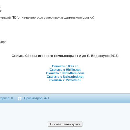
в
е
раций ПК (от начального до супер производительного уровня)
Kbps
z
Скачать Сборка игрового компьютера от А до Я. Видеокурс (2015)
Скачать с K2s.cc
Скачать с Hitfile.net
Скачать с Nitroflare.com
Скачать с Uploaded.net
Скачать с Mixbits.ru
ариев: 0
Просмотров: 471