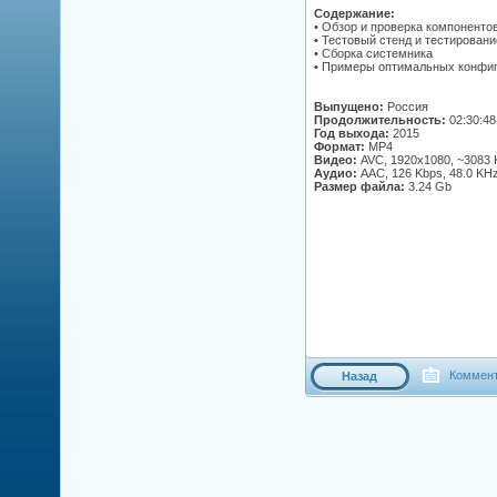
Содержание:
• Обзор и проверка компоненто
• Тестовый стенд и тестировани
• Сборка системника
• Примеры оптимальных конфигу
Выпущено:
Россия
Продолжительность:
02:30:48
Год выхода:
2015
Формат:
MP4
Видео:
AVC, 1920x1080, ~3083 
Аудио:
AAC, 126 Kbps, 48.0 KH
Размер файла:
3.24 Gb
Коммент
Назад