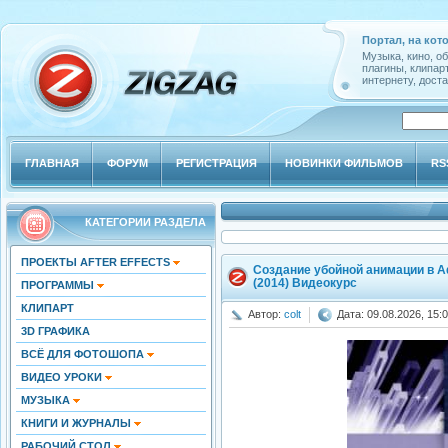
Портал, на кот
Музыка, кино, о
плагины, клипар
интернету, доста
ГЛАВНАЯ
ФОРУМ
РЕГИСТРАЦИЯ
НОВИНКИ ФИЛЬМОВ
RS
КАТЕГОРИИ РАЗДЕЛА
ПРОЕКТЫ AFTER EFFECTS
Создание убойной анимации в A
(2014) Видеокурс
ПРОГРАММЫ
КЛИПАРТ
Автор:
colt
Дата: 09.08.2026, 15:
3D ГРАФИКА
ВСЁ ДЛЯ ФОТОШОПА
ВИДЕО УРОКИ
МУЗЫКА
КНИГИ И ЖУРНАЛЫ
РАБОЧИЙ СТОЛ