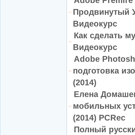
Adobe Premire 
Продвинутый У
Видеокурс
Как сделать м
Видеокурс
Adobe Photosh
подготовка из
(2014)
Елена Домашев
мобильных уст
(2014) PCRec
Полный русск