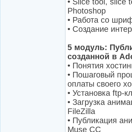
• Slice tool, slice
Photoshop
• Работа со шри
• Создание инте
5 модуль: Публ
созданной в Ad
• Понятия хостин
• Пошаговый про
оплаты своего хо
• Установка ftp-кл
• Загрузка анима
FileZilla
• Публикация ан
Muse CC