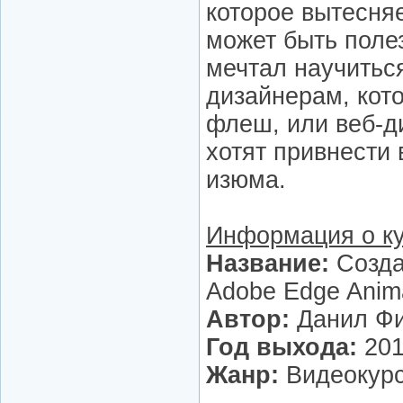
которое вытесняе
может быть полез
мечтал научитьс
дизайнерам, кот
флеш, или веб-д
хотят привнести 
изюма.
Информация о к
Название:
Созда
Adobe Edge Anim
Автор:
Данил Ф
Год выхода:
201
Жанр:
Видеокур