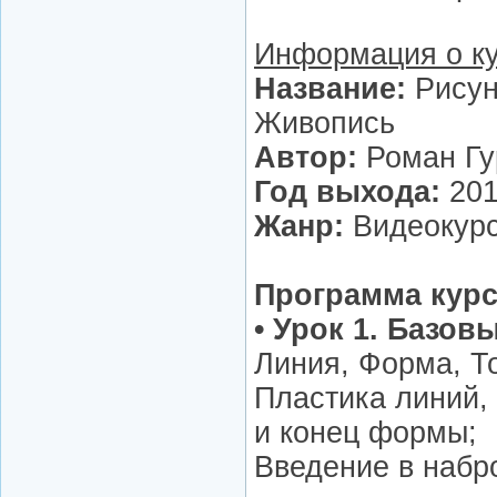
Информация о к
Название:
Рисун
Живопись
Автор:
Роман Гу
Год выхода:
20
Жанр:
Видеокур
Программа кур
• Урок 1. Базов
Линия, Форма, То
Пластика линий,
и конец формы;
Введение в набро