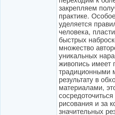
переходим к бо
закрепляем полу
практике. Особо
уделяется прав
человека, пласт
быстрых наброско
множество автор
уникальных нар
живопись имеет 
традиционными м
результату в обх
материалами, эт
сосредоточиться
рисования и за к
значительных рез