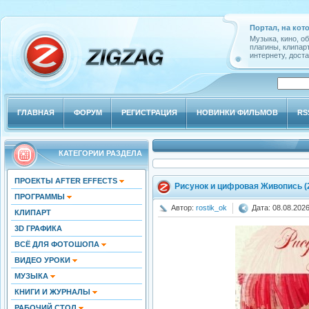
Портал, на кот
Музыка, кино, о
плагины, клипар
интернету, доста
ГЛАВНАЯ
ФОРУМ
РЕГИСТРАЦИЯ
НОВИНКИ ФИЛЬМОВ
RS
КАТЕГОРИИ РАЗДЕЛА
ПРОЕКТЫ AFTER EFFECTS
Рисунок и цифровая Живопись (
ПРОГРАММЫ
Автор:
rostik_ok
Дата: 08.08.2026
КЛИПАРТ
3D ГРАФИКА
ВСЁ ДЛЯ ФОТОШОПА
ВИДЕО УРОКИ
МУЗЫКА
КНИГИ И ЖУРНАЛЫ
РАБОЧИЙ СТОЛ