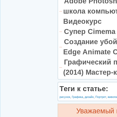
Adobe Photosh
школа компьют
Видеокурс
Супер Cimema 
Создание убой
Edge Animate 
Графический 
(2014) Мастер-
Теги к статье:
рисунок
,
Графика
,
дизайн
,
Портрет
,
живоп
Уважаемый 