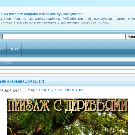
л, на котором собрано все самое лучшее для вас
а, кино, обои, футажи, рамки, шаблоны, DVD обложки, софт, видеоуроки, плагины, клип
ся искать все это по всему интернету, достаточно просто зайти к нам.
ОВ
RSS
ьями карандашом (2014)
Раздел:
ВИДЕО УРОКИ РИСОВАНИЕ
08.2026, 04:12