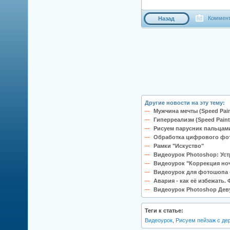
Коммент
Назад
Другие новости на эту тему:
Мужчина мечты (Speed Pain
Гиперреализм (Speed Paint
Рисуем парусник пальцами
Обработка цифрового фото
Рамки "Искуство"
Видеоурок Photoshop: Ус
Видеоурок "Коррекция но
Видеоурок для фотошопа
Авария - как её избежать
Видеоурок Photoshop Дев
Теги к статье:
Видеоурок
,
Рисуем пейзаж с де