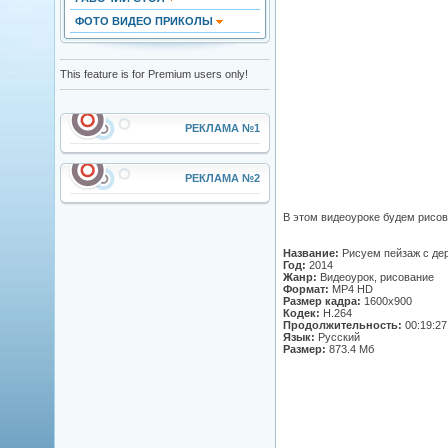
ФОТО ВИДЕО ПРИКОЛЫ
This feature is for Premium users only!
РЕКЛАМА №1
РЕКЛАМА №2
В этом видеоуроке будем рисов
Название:
Рисуем пейзаж с де
Год:
2014
Жанр:
Видеоурок, рисование
Формат:
MP4 HD
Размер кадра:
1600х900
Кодек:
H.264
Продолжительность:
00:19:27
Язык:
Русский
Размер:
873.4 Мб