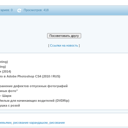
ариев: 0
Просмотров: 418
[
Cсылки на новость
]
ting)
ing)
 (2014)
 в Adobe Photoshop CS4 (2010 / RUS)
транение дефектов отпускных фотографий
чных фото"
 – Шарж
. Фильм для начинающих водителей (DVDRip)
ушка с розой
ревьями
,
рисование карандашом
,
рисование