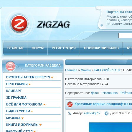
Портал, на кот
Музыка, кино, о
плагины, клипар
интернету, доста
ГЛАВНАЯ
ФОРУМ
РЕГИСТРАЦИЯ
НОВИНКИ ФИЛЬМОВ
RS
КАТЕГОРИИ РАЗДЕЛА
Главная
»
Файлы
»
РАБОЧИЙ СТОЛ
» ПРИ
ПРОЕКТЫ AFTER EFFECTS
В категории материалов
:
210
ПРОГРАММЫ
Показано материалов
:
17-24
КЛИПАРТ
Сортировать по
:
Дате
·
Названию
·
Рейтин
3D ГРАФИКА
Красивые горные ландшафты на
ВСЁ ДЛЯ ФОТОШОПА
ВИДЕО УРОКИ
Автор:
zalevskij75
Дата: 30.01.20
МУЗЫКА
КНИГИ И ЖУРНАЛЫ
РАБОЧИЙ СТОЛ