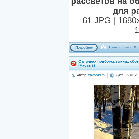
рассветов на о
для р
61 JPG | 1680
1
Комментариев: 0
Подробнее
Отличная подборка зимних обое
(Часть 9)
Автор:
zalevskij75
Дата: 25.01.20