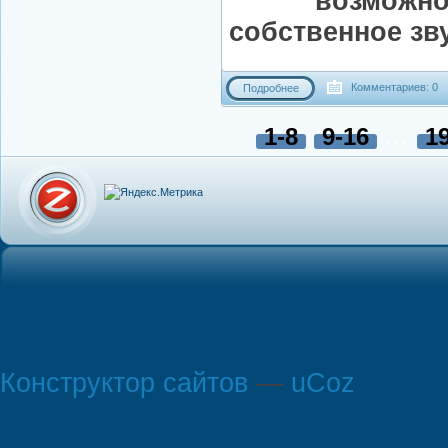
возможно
собственное зв
Комментариев: 0
Подробнее
...
1-8
9-16
1
Конструктор сайтов
—
uCoz