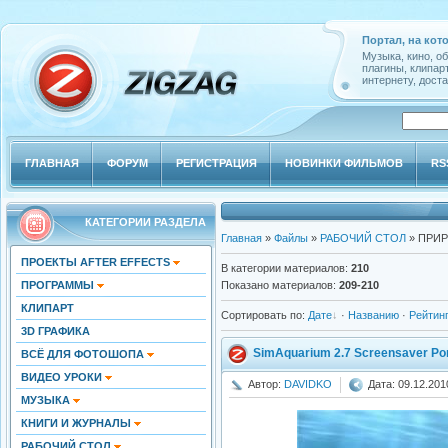
Портал, на кот
Музыка, кино, о
плагины, клипар
интернету, доста
ГЛАВНАЯ
ФОРУМ
РЕГИСТРАЦИЯ
НОВИНКИ ФИЛЬМОВ
RS
КАТЕГОРИИ РАЗДЕЛА
Главная
»
Файлы
»
РАБОЧИЙ СТОЛ
» ПРИ
ПРОЕКТЫ AFTER EFFECTS
В категории материалов
:
210
ПРОГРАММЫ
Показано материалов
:
209-210
КЛИПАРТ
Сортировать по
:
Дате
·
Названию
·
Рейтин
3D ГРАФИКА
SimAquarium 2.7 Screensaver Por
ВСЁ ДЛЯ ФОТОШОПА
ВИДЕО УРОКИ
Автор:
DAVIDKO
Дата: 09.12.201
МУЗЫКА
КНИГИ И ЖУРНАЛЫ
РАБОЧИЙ СТОЛ