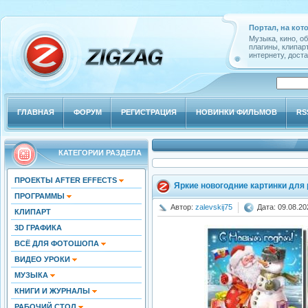
Портал, на кот
Музыка, кино, о
плагины, клипар
интернету, доста
ГЛАВНАЯ
ФОРУМ
РЕГИСТРАЦИЯ
НОВИНКИ ФИЛЬМОВ
RS
КАТЕГОРИИ РАЗДЕЛА
ПРОЕКТЫ AFTER EFFECTS
Яркие новогодние картинки для 
ПРОГРАММЫ
Автор:
zalevskij75
Дата: 09.08.20
КЛИПАРТ
3D ГРАФИКА
ВСЁ ДЛЯ ФОТОШОПА
ВИДЕО УРОКИ
МУЗЫКА
КНИГИ И ЖУРНАЛЫ
РАБОЧИЙ СТОЛ