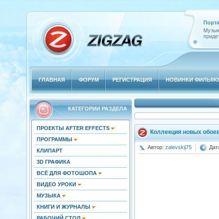
Порта
Музык
придет
ГЛАВНАЯ
ФОРУМ
РЕГИСТРАЦИЯ
НОВИНКИ ФИЛЬМ
КАТЕГОРИИ РАЗДЕЛА
ПРОЕКТЫ AFTER EFFECTS
Коллекция новых обоев 
ПРОГРАММЫ
Автор:
zalevskij75
Дат
КЛИПАРТ
3D ГРАФИКА
ВСЁ ДЛЯ ФОТОШОПА
ВИДЕО УРОКИ
МУЗЫКА
КНИГИ И ЖУРНАЛЫ
РАБОЧИЙ СТОЛ