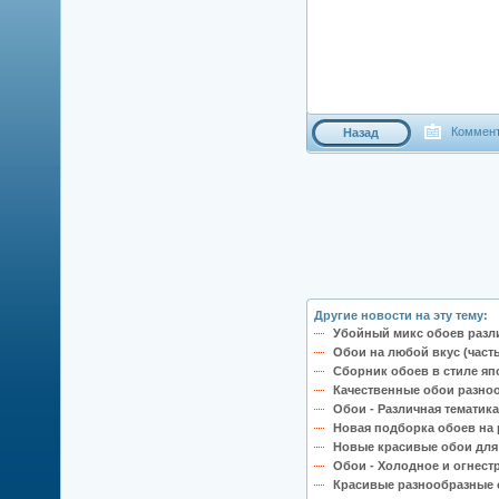
Коммент
Назад
Другие новости на эту тему:
Убойный микс обоев разли
Обои на любой вкус (часть
Сборник обоев в стиле яп
Качественные обои разноо
Обои - Различная тематика
Новая подборка обоев на р
Новые красивые обои для 
Обои - Холодное и огнест
Красивые разнообразные о