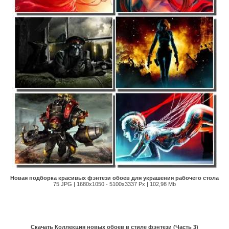
Новая подборка красивых фэнтези обоев для украшения рабочего стола
75 JPG | 1680х1050 - 5100х3337 Px | 102,98 Mb
Скачать Коллекция новых обоев в стиле фэнтези (Часть 3)