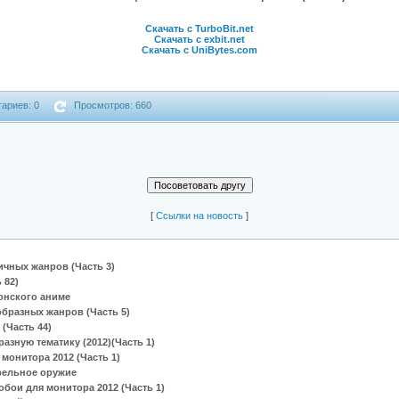
Скачать с TurboBit.net
Скачать с exbit.net
Скачать с UniBytes.com
ариев: 0
Просмотров: 660
[
Cсылки на новость
]
чных жанров (Часть 3)
 82)
онского аниме
бразных жанров (Часть 5)
 (Часть 44)
азную тематику (2012)(Часть 1)
монитора 2012 (Часть 1)
рельное оружие
бои для монитора 2012 (Часть 1)