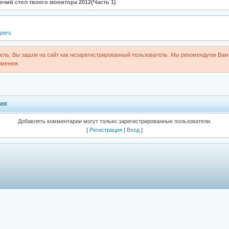
чий стол твоего монитора 2012(Часть 1)
apers
ль, Вы зашли на сайт как незарегистрированный пользователь. Мы рекомендуем Вам 
именем.
ия
Добавлять комментарии могут только зарегистрированные пользователи.
[
Регистрация
|
Вход
]