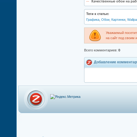
Качественные обои на рабо
Теги к статье:
Графика
,
Обои
,
Картинки
,
Wallp
Уважаемый посетите
на сайт под своим 
Всего комментариев
:
0
Добавление комментар