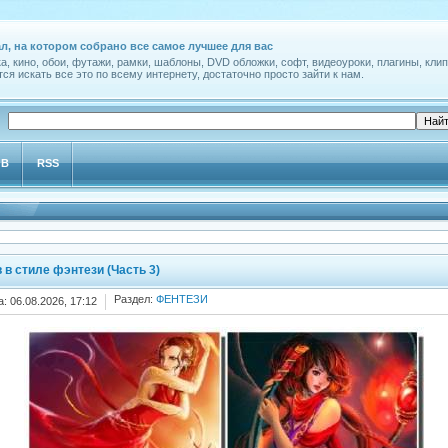
л, на котором собрано все самое лучшее для вас
а, кино, обои, футажи, рамки, шаблоны, DVD обложки, софт, видеоуроки, плагины, клип
ся искать все это по всему интернету, достаточно просто зайти к нам.
ОВ
RSS
в стиле фэнтези (Часть 3)
Раздел:
ФЕНТЕЗИ
а: 06.08.2026, 17:12