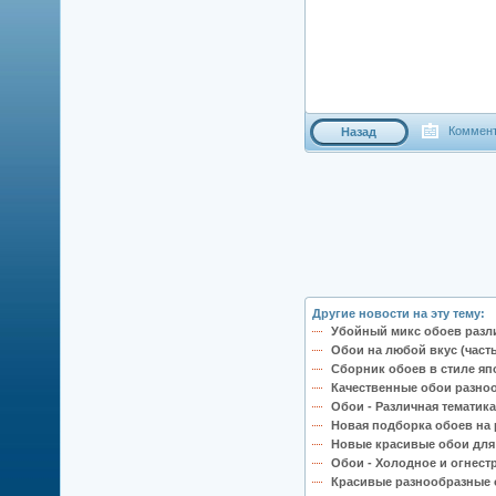
Коммент
Назад
Другие новости на эту тему:
Убойный микс обоев разли
Обои на любой вкус (часть
Сборник обоев в стиле яп
Качественные обои разноо
Обои - Различная тематика
Новая подборка обоев на р
Новые красивые обои для 
Обои - Холодное и огнест
Красивые разнообразные о