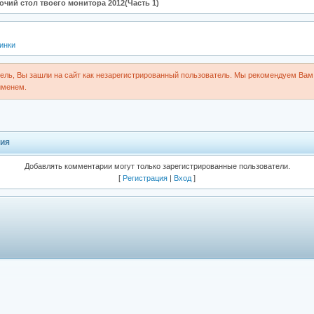
чий стол твоего монитора 2012(Часть 1)
инки
ль, Вы зашли на сайт как незарегистрированный пользователь. Мы рекомендуем Вам 
именем.
ия
Добавлять комментарии могут только зарегистрированные пользователи.
[
Регистрация
|
Вход
]