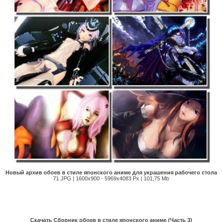
Новый архив обоев в стиле японского аниме для украшения рабочего стола
71 JPG | 1600х900 - 5969х4083 Px | 101,75 Mb
Скачать Сборник обоев в стиле японского аниме (Часть 3)