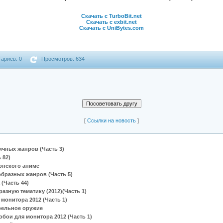
Скачать с TurboBit.net
Скачать с exbit.net
Скачать с UniBytes.com
ариев: 0
Просмотров: 634
[
Cсылки на новость
]
чных жанров (Часть 3)
 82)
онского аниме
бразных жанров (Часть 5)
 (Часть 44)
азную тематику (2012)(Часть 1)
монитора 2012 (Часть 1)
рельное оружие
бои для монитора 2012 (Часть 1)