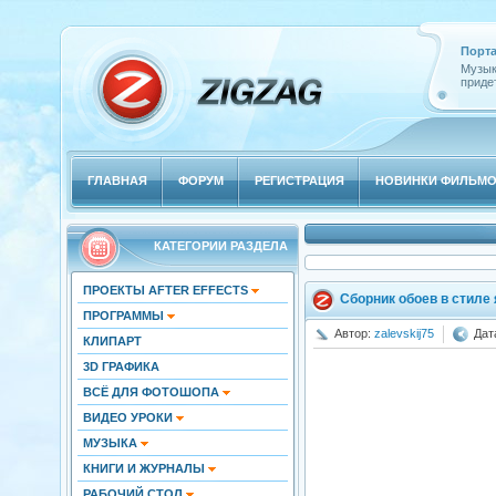
Порта
Музык
придет
ГЛАВНАЯ
ФОРУМ
РЕГИСТРАЦИЯ
НОВИНКИ ФИЛЬМ
КАТЕГОРИИ РАЗДЕЛА
ПРОЕКТЫ AFTER EFFECTS
Сборник обоев в стиле 
ПРОГРАММЫ
Автор:
zalevskij75
Дат
КЛИПАРТ
3D ГРАФИКА
ВСЁ ДЛЯ ФОТОШОПА
ВИДЕО УРОКИ
МУЗЫКА
КНИГИ И ЖУРНАЛЫ
РАБОЧИЙ СТОЛ