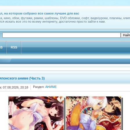
л, на котором собрано все самое лучшее для вас
а, кино, обои, футажи, рамки, шаблоны, DVD обложки, софт, видеоуроки, плагины, клип
ся искать все это по всему интернету, достаточно просто зайти к нам.
ОВ
RSS
японского аниме (Часть 3)
Раздел:
АНИМЕ
а: 07.08.2026, 20:18