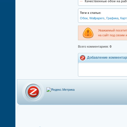
Качественные обои на рабо
Теги к статье:
Обои
,
Wallpapers
,
Графика
,
Карт
Уважаемый посетите
на сайт под своим 
Всего комментариев
:
0
Добавление комментар