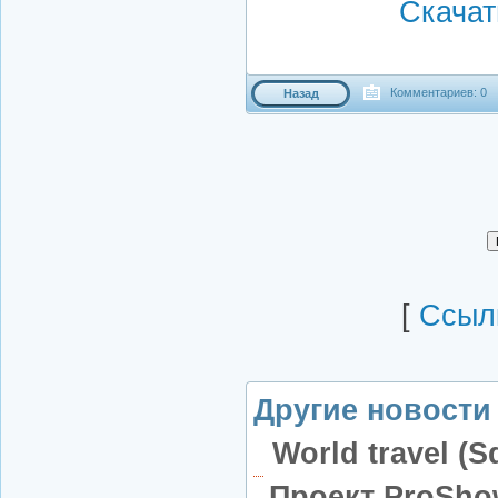
Скачать
Комментариев: 0
Назад
[
Cсылк
Другие новости 
World travel (S
Проект ProSho