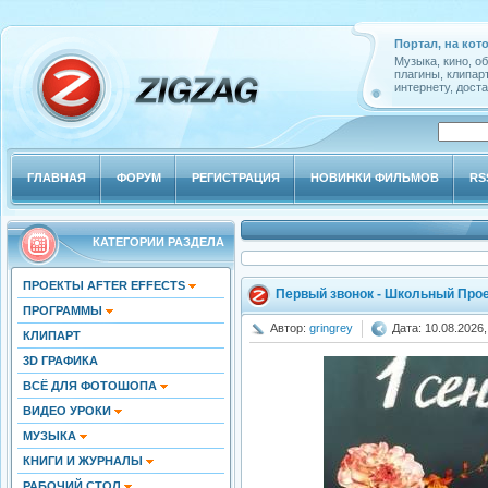
Портал, на кот
Музыка, кино, о
плагины, клипар
интернету, доста
ГЛАВНАЯ
ФОРУМ
РЕГИСТРАЦИЯ
НОВИНКИ ФИЛЬМОВ
RS
КАТЕГОРИИ РАЗДЕЛА
ПРОЕКТЫ AFTER EFFECTS
Первый звонок - Школьный Прое
ПРОГРАММЫ
Автор:
gringrey
Дата: 10.08.2026,
КЛИПАРТ
3D ГРАФИКА
ВСЁ ДЛЯ ФОТОШОПА
ВИДЕО УРОКИ
МУЗЫКА
КНИГИ И ЖУРНАЛЫ
РАБОЧИЙ СТОЛ