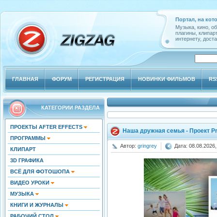
Портал, на кот
Музыка, кино, о
плагины, клипар
интернету, доста
ГЛАВНАЯ
ФОРУМ
РЕГИСТРАЦИЯ
НОВИНКИ ФИЛЬМОВ
RS
КАТЕГОРИИ РАЗДЕЛА
ПРОЕКТЫ AFTER EFFECTS
Наша дружная семья - Проект P
ПРОГРАММЫ
Автор:
gringrey
Дата: 08.08.2026,
КЛИПАРТ
3D ГРАФИКА
ВСЁ ДЛЯ ФОТОШОПА
ВИДЕО УРОКИ
МУЗЫКА
КНИГИ И ЖУРНАЛЫ
РАБОЧИЙ СТОЛ