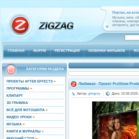
Портал, на кот
Музыка, кино, о
плагины, клипар
интернету, доста
ГЛАВНАЯ
ФОРУМ
РЕГИСТРАЦИЯ
НОВИНКИ ФИЛЬМОВ
RS
КАТЕГОРИИ РАЗДЕЛА
ПРОЕКТЫ AFTER EFFECTS
Любимая - Проект ProShow Prod
ПРОГРАММЫ
Автор:
gringrey
Дата: 10.08.2026,
КЛИПАРТ
3D ГРАФИКА
ВСЁ ДЛЯ ФОТОШОПА
ВИДЕО УРОКИ
МУЗЫКА
КНИГИ И ЖУРНАЛЫ
РАБОЧИЙ СТОЛ