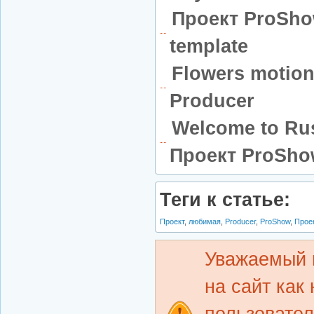
Проект ProShow
template
Flowers motio
Producer
Welcome to Rus
Проект ProSho
Теги к статье:
Проект
,
любимая
,
Producer
,
ProShow
,
Проек
Уважаемый 
на сайт как
пользовате