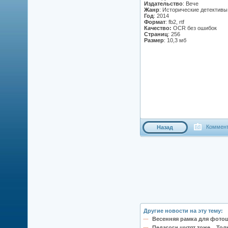
Издательство
: Вече
Жанр
: Исторические детектив
Год
: 2014
Формат
: fb2, rtf
Качество:
OCR без ошибок
Страниц
: 256
Размер
: 10,3 мб
Коммент
Назад
Другие новости на эту тему:
Весенняя рамка для фотош
Педагоги шутят тоже... То