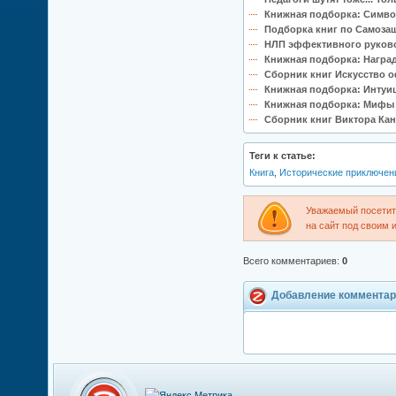
Книжная подборка: Симво
Подборка книг по Самоза
НЛП эффективного руковод
Книжная подборка: Награ
Сборник книг Искусство 
Книжная подборка: Интуи
Книжная подборка: Мифы 
Сборник книг Виктора Ка
Теги к статье:
Книга
,
Исторические приключен
Уважаемый посетите
на сайт под своим 
Всего комментариев
:
0
Добавление комментар