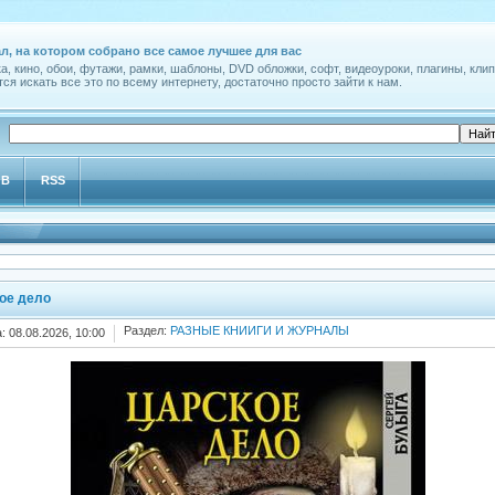
л, на котором собрано все самое лучшее для вас
а, кино, обои, футажи, рамки, шаблоны, DVD обложки, софт, видеоуроки, плагины, клип
ся искать все это по всему интернету, достаточно просто зайти к нам.
ОВ
RSS
ое дело
Раздел:
РАЗНЫЕ КНИИГИ И ЖУРНАЛЫ
: 08.08.2026, 10:00