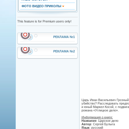
ФОТО ВИДЕО ПРИКОЛЫ
This feature is for Premium users only!
РЕКЛАМА №1
РЕКЛАМА №2
Царь Иван Васильевич Грозный 
убийство? Расследовать предп
и юный Маркел Косой, с подвиг
романа «Углицкое дело».
Информация о книге:
Название
: Царское дело
Автор
: Сергей Булыга
Язык
: русский