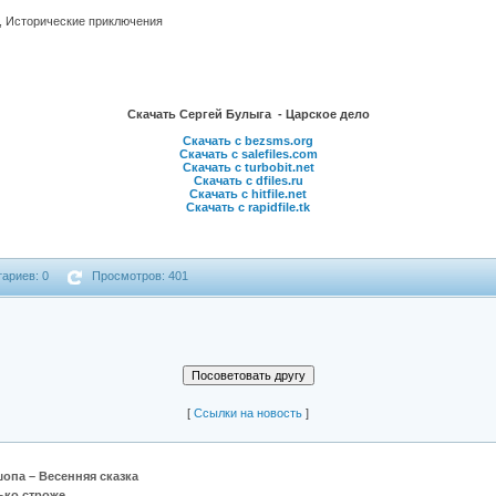
ы, Исторические приключения
Скачать Сергей Булыга - Царское дело
Скачать с bezsms.org
Скачать с salefiles.com
Скачать с turbobit.net
Скачать с dfiles.ru
Скачать с hitfile.net
Скачать с rapidfile.tk
ариев: 0
Просмотров: 401
[
Cсылки на новость
]
опа – Весенняя сказка
лько строже