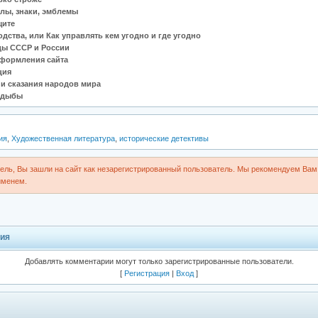
лы, знаки, эмблемы
щите
ства, или Как управлять кем угодно и где угодно
ды СССР и России
оформления сайта
ция
и сказания народов мира
ндыбы
ия
,
Художественная литература
,
исторические детективы
ль, Вы зашли на сайт как незарегистрированный пользователь. Мы рекомендуем Вам 
именем.
ия
Добавлять комментарии могут только зарегистрированные пользователи.
[
Регистрация
|
Вход
]