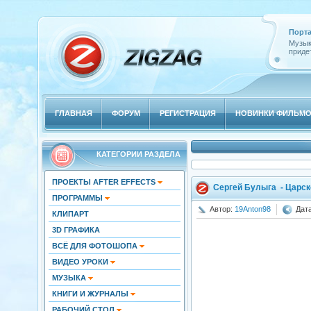
Порта
Музык
придет
ГЛАВНАЯ
ФОРУМ
РЕГИСТРАЦИЯ
НОВИНКИ ФИЛЬМ
КАТЕГОРИИ РАЗДЕЛА
ПРОЕКТЫ AFTER EFFECTS
Сергей Булыга - Царск
ПРОГРАММЫ
Автор:
19Anton98
Дата
КЛИПАРТ
3D ГРАФИКА
ВСЁ ДЛЯ ФОТОШОПА
ВИДЕО УРОКИ
МУЗЫКА
КНИГИ И ЖУРНАЛЫ
РАБОЧИЙ СТОЛ