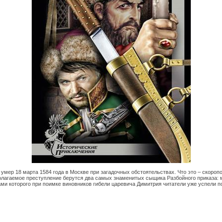
умер 18 марта 1584 года в Москве при загадочных обстоятельствах. Что это – скороп
олагаемое преступление берутся два самых знаменитых сыщика Разбойного приказа
ами которого при поимке виновников гибели царевича Димитрия читатели уже успели п