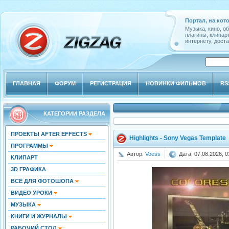
Портал, на кот
Музыка, кино, о
плагины, клипар
интернету, доста
ГЛАВНАЯ
ФОРУМ
РЕГИСТРАЦИЯ
НОВИНКИ ФИЛЬМОВ
RS
КАТЕГОРИИ РАЗДЕЛА
ПРОЕКТЫ AFTER EFFECTS
Highlights - Sony Vegas Template
ПРОГРАММЫ
Автор:
Voess
Дата: 07.08.2026, 0
КЛИПАРТ
3D ГРАФИКА
ВСЁ ДЛЯ ФОТОШОПА
ВИДЕО УРОКИ
МУЗЫКА
КНИГИ И ЖУРНАЛЫ
РАБОЧИЙ СТОЛ