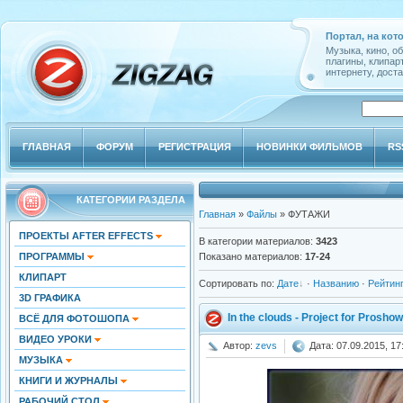
Портал, на кот
Музыка, кино, о
плагины, клипар
интернету, доста
ГЛАВНАЯ
ФОРУМ
РЕГИСТРАЦИЯ
НОВИНКИ ФИЛЬМОВ
RS
КАТЕГОРИИ РАЗДЕЛА
Главная
»
Файлы
» ФУТАЖИ
ПРОЕКТЫ AFTER EFFECTS
В категории материалов
:
3423
ПРОГРАММЫ
Показано материалов
:
17-24
КЛИПАРТ
Сортировать по
:
Дате
·
Названию
·
Рейтин
3D ГРАФИКА
In the clouds - Project for Prosho
ВСЁ ДЛЯ ФОТОШОПА
ВИДЕО УРОКИ
Автор:
zevs
Дата: 07.09.2015, 17
МУЗЫКА
КНИГИ И ЖУРНАЛЫ
РАБОЧИЙ СТОЛ