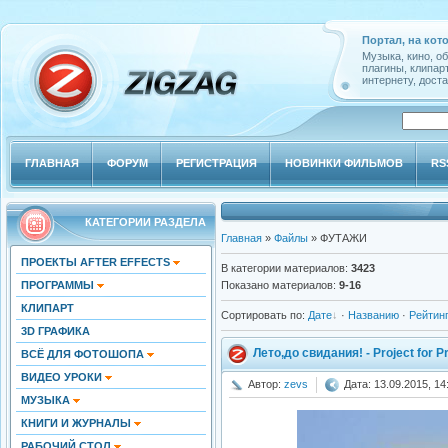
Портал, на кот
Музыка, кино, о
плагины, клипар
интернету, доста
ГЛАВНАЯ
ФОРУМ
РЕГИСТРАЦИЯ
НОВИНКИ ФИЛЬМОВ
RS
КАТЕГОРИИ РАЗДЕЛА
Главная
»
Файлы
» ФУТАЖИ
ПРОЕКТЫ AFTER EFFECTS
В категории материалов
:
3423
ПРОГРАММЫ
Показано материалов
:
9-16
КЛИПАРТ
Сортировать по
:
Дате
·
Названию
·
Рейтин
3D ГРАФИКА
Лето,до свидания! - Project for 
ВСЁ ДЛЯ ФОТОШОПА
ВИДЕО УРОКИ
Автор:
zevs
Дата: 13.09.2015, 14
МУЗЫКА
КНИГИ И ЖУРНАЛЫ
РАБОЧИЙ СТОЛ