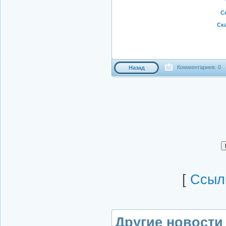
Ск
Ска
Комментариев: 0
Назад
[
Cсылк
Другие новости 