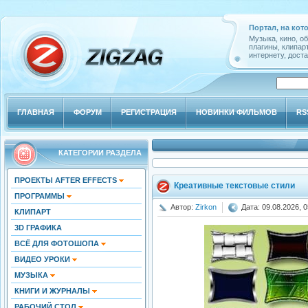
Портал, на кот
Музыка, кино, о
плагины, клипар
интернету, доста
ГЛАВНАЯ
ФОРУМ
РЕГИСТРАЦИЯ
НОВИНКИ ФИЛЬМОВ
RS
КАТЕГОРИИ РАЗДЕЛА
ПРОЕКТЫ AFTER EFFECTS
Креативные текстовые стили
ПРОГРАММЫ
Автор:
Zirkon
Дата: 09.08.2026, 0
КЛИПАРТ
3D ГРАФИКА
ВСЁ ДЛЯ ФОТОШОПА
ВИДЕО УРОКИ
МУЗЫКА
КНИГИ И ЖУРНАЛЫ
РАБОЧИЙ СТОЛ