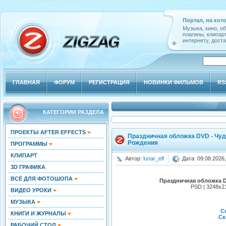
Портал, на кот
Музыка, кино, о
плагины, клипар
интернету, доста
ГЛАВНАЯ
ФОРУМ
РЕГИСТРАЦИЯ
НОВИНКИ ФИЛЬМОВ
RS
КАТЕГОРИИ РАЗДЕЛА
ПРОЕКТЫ AFTER EFFECTS
Праздничная обложка DVD - Чуд
Рождения
ПРОГРАММЫ
КЛИПАРТ
Автор:
lunar_elf
Дата: 09.08.2026,
3D ГРАФИКА
ВСЁ ДЛЯ ФОТОШОПА
Праздничная обложка D
PSD | 3248x21
ВИДЕО УРОКИ
МУЗЫКА
Ск
КНИГИ И ЖУРНАЛЫ
Ск
РАБОЧИЙ СТОЛ