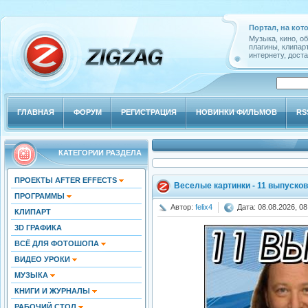
Портал, на кот
Музыка, кино, о
плагины, клипар
интернету, доста
ГЛАВНАЯ
ФОРУМ
РЕГИСТРАЦИЯ
НОВИНКИ ФИЛЬМОВ
RS
КАТЕГОРИИ РАЗДЕЛА
ПРОЕКТЫ AFTER EFFECTS
Веселые картинки - 11 выпусков
ПРОГРАММЫ
Автор:
felix4
Дата: 08.08.2026, 08
КЛИПАРТ
3D ГРАФИКА
ВСЁ ДЛЯ ФОТОШОПА
ВИДЕО УРОКИ
МУЗЫКА
КНИГИ И ЖУРНАЛЫ
РАБОЧИЙ СТОЛ