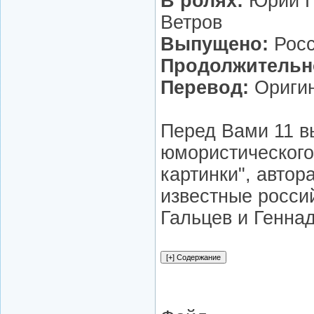
В ролях:
Юрий Г
Ветров
Выпущено:
Росс
Продолжительн
Перевод:
Ориги
Перед Вами 11 в
юмористического
картинки", автор
известные росс
Гальцев и Генна