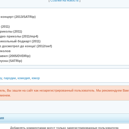
[
Cсылки на новость
]
концерт (2013/SATRip)
(2011)
риколы (2011)
део приколы (2011/mp4)
икольный бодиарт (2011)
е досмотрел до конца! (2012/swf)
иколов
авил (2005/DVDRip)
уска (SATRip)
оу
,
пародии
,
комедия
,
юмор
ль, Вы зашли на сайт как незарегистрированный пользователь. Мы рекомендуем Вам 
именем.
ия
Добавлять комментарии могут только зарегистрированные пользователи.