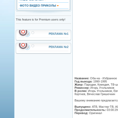
ФОТО ВИДЕО ПРИКОЛЫ
This feature is for Premium users only!
РЕКЛАМА №1
РЕКЛАМА №2
Название:
Оба-на - Избранное
Год выхода:
1990-1995
Жанр:
Пародии, Комедия, ТВ-ш
Режиссер:
Игорь Угольников
В ролях:
Игорь Угольников, Ев
Кортнев, Вячеслав Гришечкин
Вашему вниманию предлагается 
Выпущено:
АТВ, Мастер-ТВ, А
Продолжительность:
03:00:29
Перевод:
Оригинал