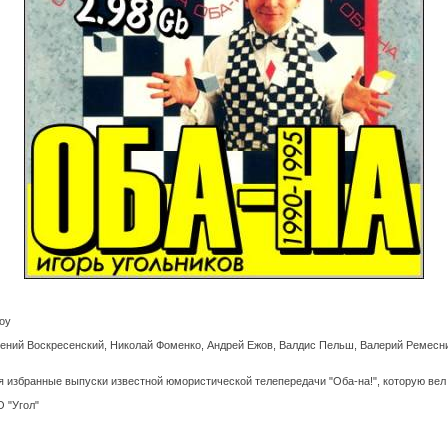
оу
гений Воскресенский, Николай Фоменко, Андрей Ежов, Валдис Пельш, Валерий Ремесник
избранные выпуски известной юмористической телепередачи "Оба-на!", которую вел 
О "Угол"