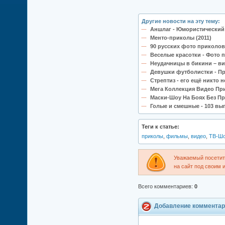
Другие новости на эту тему:
Аншлаг - Юмористический 
Менто-приколы (2011)
90 русских фото приколов 
Веселые красотки - Фото п
Неудачницы в бикини – ви
Девушки футболистки - Пр
Стрептиз - его ещё никто н
Мега Коллекция Видео Пр
Маски-Шоу На Боях Без Пр
Голые и смешные - 103 вып
Теги к статье:
приколы
,
фильмы
,
видео
,
ТВ-Ш
Уважаемый посетите
на сайт под своим 
Всего комментариев
:
0
Добавление комментар