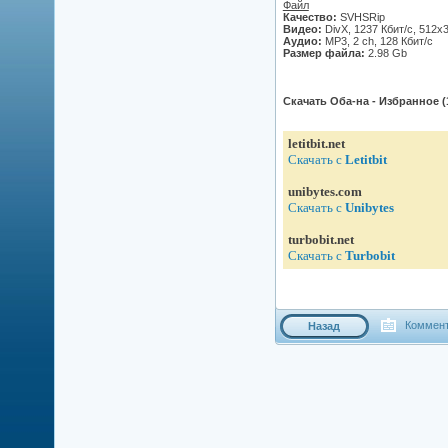
Файл
Качество:
SVHSRip
Видео:
DivX, 1237 Кбит/с, 512x
Аудио:
MP3, 2 ch, 128 Кбит/с
Размер файла:
2.98 Gb
Скачать Оба-на - Избранное (
Цитата
letitbit.net
Скачать с
Letitbit
unibytes.com
Скачать с
Unibytes
turbobit.net
Скачать с
Turbobit
Коммент
Назад