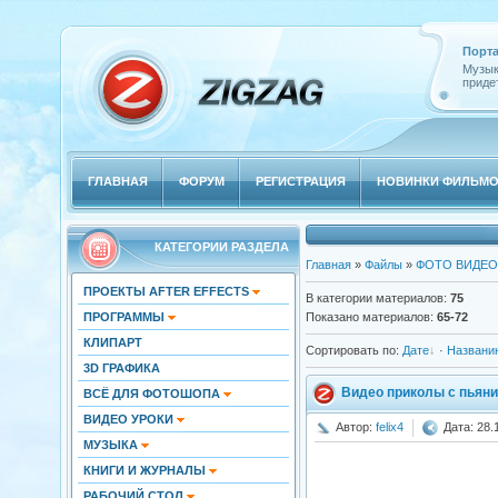
Порта
Музык
придет
ГЛАВНАЯ
ФОРУМ
РЕГИСТРАЦИЯ
НОВИНКИ ФИЛЬМ
КАТЕГОРИИ РАЗДЕЛА
Главная
»
Файлы
»
ФОТО ВИДЕО
ПРОЕКТЫ AFTER EFFECTS
В категории материалов
:
75
ПРОГРАММЫ
Показано материалов
:
65-72
КЛИПАРТ
Сортировать по
:
Дате
·
Названи
3D ГРАФИКА
Видео приколы с пьяниц
ВСЁ ДЛЯ ФОТОШОПА
ВИДЕО УРОКИ
Автор:
felix4
Дата: 28.
МУЗЫКА
КНИГИ И ЖУРНАЛЫ
РАБОЧИЙ СТОЛ