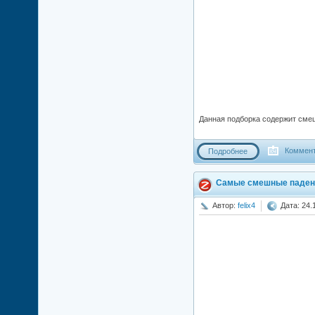
Данная подборка содержит сме
Коммент
Подробнее
Самые смешные падени
Автор:
felix4
Дата: 24.