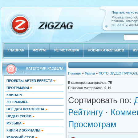
Портал, на кот
Музыка, кино, о
плагины, клипар
интернету, доста
ГЛАВНАЯ
ФОРУМ
РЕГИСТРАЦИЯ
НОВИНКИ ФИЛЬМОВ
RS
КАТЕГОРИИ РАЗДЕЛА
Главная
»
Файлы
»
ФОТО ВИДЕО ПРИКОЛ
ПРОЕКТЫ AFTER EFFECTS
В категории материалов
:
75
ПРОГРАММЫ
Показано материалов
:
9-16
КЛИПАРТ
Сортировать по
:
3D ГРАФИКА
ВСЁ ДЛЯ ФОТОШОПА
Рейтингу
·
Комме
ВИДЕО УРОКИ
Просмотрам
МУЗЫКА
КНИГИ И ЖУРНАЛЫ
РАБОЧИЙ СТОЛ