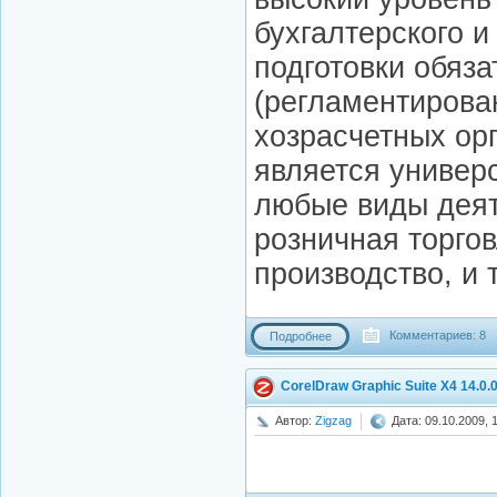
бухгалтерского и
подготовки обяз
(регламентирован
хозрасчетных ор
является универ
любые виды деят
розничная торгов
производство, и т
Комментариев: 8
Подробнее
CorelDraw Graphic Suite X4 14.0.
Автор:
Zigzag
Дата: 09.10.2009, 