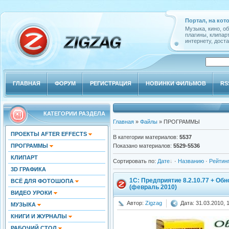
Портал, на кот
Музыка, кино, о
плагины, клипар
интернету, доста
ГЛАВНАЯ
ФОРУМ
РЕГИСТРАЦИЯ
НОВИНКИ ФИЛЬМОВ
RS
КАТЕГОРИИ РАЗДЕЛА
Главная
»
Файлы
» ПРОГРАММЫ
ПРОЕКТЫ AFTER EFFECTS
В категории материалов
:
5537
ПРОГРАММЫ
Показано материалов
:
5529-5536
КЛИПАРТ
Сортировать по
:
Дате
·
Названию
·
Рейтин
3D ГРАФИКА
1С: Предприятие 8.2.10.77 + Об
ВСЁ ДЛЯ ФОТОШОПА
(февраль 2010)
ВИДЕО УРОКИ
Автор:
Zigzag
Дата: 31.03.2010, 
МУЗЫКА
КНИГИ И ЖУРНАЛЫ
РАБОЧИЙ СТОЛ