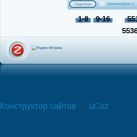
Комментариев: 0
Подробнее
...
1-8
9-16
55
553
Конструктор сайтов
—
uCoz