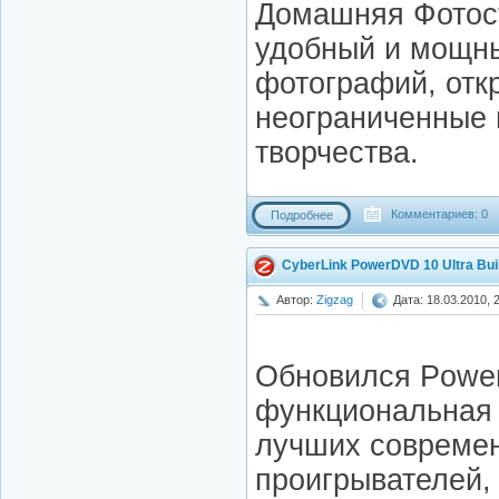
Домашняя Фотосту
удобный и мощн
фотографий, от
неограниченные 
творчества.
Комментариев: 0
Подробнее
CyberLink PowerDVD 10 Ultra Bui
Автор:
Zigzag
Дата: 18.03.2010, 
Обновился Power
функциональная 
лучших совреме
проигрывателей,