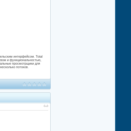
льским интерфейсом. Total
вом и функциональностью,
нальные просмотрщики для
несколько потоков.