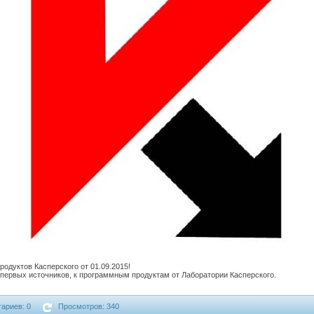
одуктов Касперского от 01.09.2015!
первых источников, к программным продуктам от Лаборатории Касперского.
ариев: 0
Просмотров: 340