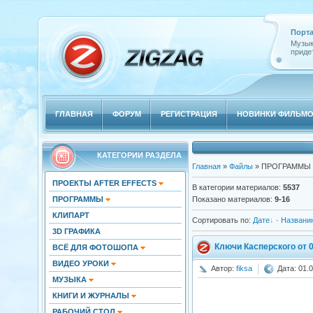
Порта
Музык
придет
ГЛАВНАЯ
ФОРУМ
РЕГИСТРАЦИЯ
НОВИНКИ ФИЛЬМ
КАТЕГОРИИ РАЗДЕЛА
Главная
»
Файлы
» ПРОГРАММЫ
ПРОЕКТЫ AFTER EFFECTS
В категории материалов
:
5537
ПРОГРАММЫ
Показано материалов
:
9-16
КЛИПАРТ
Сортировать по
:
Дате
·
Названи
3D ГРАФИКА
Ключи Касперского от 0
ВСЁ ДЛЯ ФОТОШОПА
ВИДЕО УРОКИ
Автор:
fiksa
Дата: 01.0
МУЗЫКА
КНИГИ И ЖУРНАЛЫ
РАБОЧИЙ СТОЛ