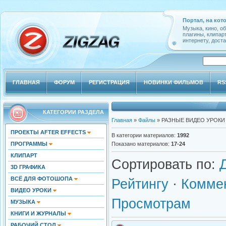
Портал, на кот
Музыка, кино, о
плагины, клипар
интернету, доста
ГЛАВНАЯ
ФОРУМ
РЕГИСТРАЦИЯ
НОВИНКИ ФИЛЬМОВ
RS
КАТЕГОРИИ РАЗДЕЛА
Главная
»
Файлы
» РАЗНЫЕ ВИДЕО УРОКИ
ПРОЕКТЫ AFTER EFFECTS
В категории материалов
:
1992
ПРОГРАММЫ
Показано материалов
:
17-24
КЛИПАРТ
Сортировать по
:
3D ГРАФИКА
ВСЁ ДЛЯ ФОТОШОПА
Рейтингу
·
Комме
ВИДЕО УРОКИ
Просмотрам
МУЗЫКА
КНИГИ И ЖУРНАЛЫ
РАБОЧИЙ СТОЛ