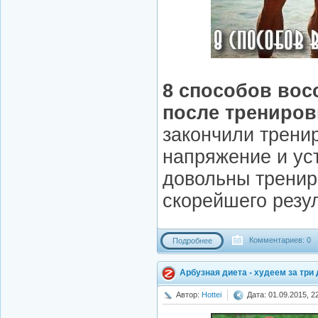
8 способов во
после трениров
закончили тренир
напряжение и ус
довольны тренир
скорейшего резуль
Комментариев: 0
Подробнее
Арбузная диета - худеем за три 
Автор:
Hottei
Дата: 01.09.2015, 2