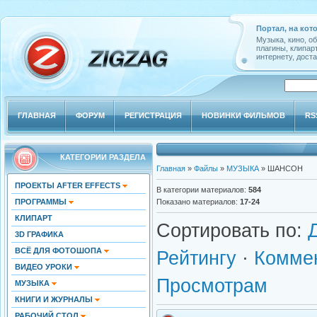
Портал, на кот
Музыка, кино, о
плагины, клипар
интернету, доста
ГЛАВНАЯ
ФОРУМ
РЕГИСТРАЦИЯ
НОВИНКИ ФИЛЬМОВ
RS
КАТЕГОРИИ РАЗДЕЛА
Главная
»
Файлы
»
МУЗЫКА
» ШАНСОН
ПРОЕКТЫ AFTER EFFECTS
В категории материалов
:
584
ПРОГРАММЫ
Показано материалов
:
17-24
КЛИПАРТ
Сортировать по
:
3D ГРАФИКА
ВСЁ ДЛЯ ФОТОШОПА
Рейтингу
·
Комме
ВИДЕО УРОКИ
Просмотрам
МУЗЫКА
КНИГИ И ЖУРНАЛЫ
РАБОЧИЙ СТОЛ