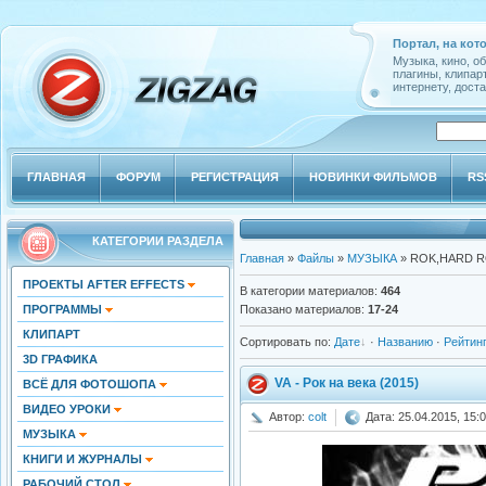
Портал, на кот
Музыка, кино, о
плагины, клипар
интернету, доста
ГЛАВНАЯ
ФОРУМ
РЕГИСТРАЦИЯ
НОВИНКИ ФИЛЬМОВ
RS
КАТЕГОРИИ РАЗДЕЛА
Главная
»
Файлы
»
МУЗЫКА
» ROK,HARD 
ПРОЕКТЫ AFTER EFFECTS
В категории материалов
:
464
ПРОГРАММЫ
Показано материалов
:
17-24
КЛИПАРТ
Сортировать по
:
Дате
·
Названию
·
Рейтин
3D ГРАФИКА
VA - Рок на века (2015)
ВСЁ ДЛЯ ФОТОШОПА
ВИДЕО УРОКИ
Автор:
colt
Дата: 25.04.2015, 15:
МУЗЫКА
КНИГИ И ЖУРНАЛЫ
РАБОЧИЙ СТОЛ