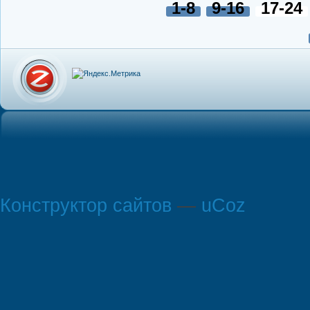
1-8
9-16
17-24
Конструктор сайтов
—
uCoz