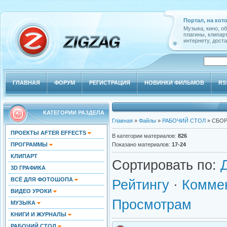
Портал, на кот
Музыка, кино, о
плагины, клипар
интернету, доста
ГЛАВНАЯ
ФОРУМ
РЕГИСТРАЦИЯ
НОВИНКИ ФИЛЬМОВ
RS
КАТЕГОРИИ РАЗДЕЛА
Главная
»
Файлы
»
РАБОЧИЙ СТОЛ
» СБО
ПРОЕКТЫ AFTER EFFECTS
В категории материалов
:
826
ПРОГРАММЫ
Показано материалов
:
17-24
КЛИПАРТ
Сортировать по
:
3D ГРАФИКА
ВСЁ ДЛЯ ФОТОШОПА
Рейтингу
·
Комме
ВИДЕО УРОКИ
Просмотрам
МУЗЫКА
КНИГИ И ЖУРНАЛЫ
РАБОЧИЙ СТОЛ