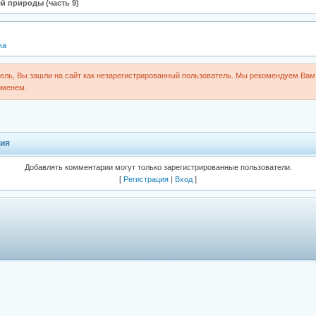
й природы (часть 9)
ка
ль, Вы зашли на сайт как незарегистрированный пользователь. Мы рекомендуем Вам 
именем.
ия
Добавлять комментарии могут только зарегистрированные пользователи.
[
Регистрация
|
Вход
]