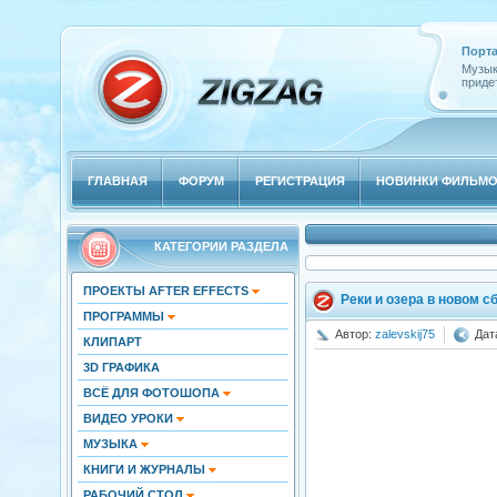
Порта
Музык
придет
ГЛАВНАЯ
ФОРУМ
РЕГИСТРАЦИЯ
НОВИНКИ ФИЛЬМ
КАТЕГОРИИ РАЗДЕЛА
ПРОЕКТЫ AFTER EFFECTS
Реки и озера в новом с
ПРОГРАММЫ
Автор:
zalevskij75
Дат
КЛИПАРТ
3D ГРАФИКА
ВСЁ ДЛЯ ФОТОШОПА
ВИДЕО УРОКИ
МУЗЫКА
КНИГИ И ЖУРНАЛЫ
РАБОЧИЙ СТОЛ