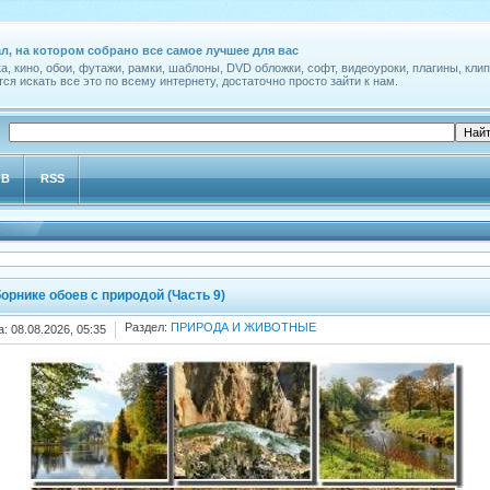
л, на котором собрано все самое лучшее для вас
а, кино, обои, футажи, рамки, шаблоны, DVD обложки, софт, видеоуроки, плагины, клип
ся искать все это по всему интернету, достаточно просто зайти к нам.
ОВ
RSS
борнике обоев с природой (Часть 9)
Раздел:
ПРИРОДА И ЖИВОТНЫЕ
а: 08.08.2026, 05:35