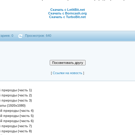
Скачать с LetItBit.net
Скачать с Borncash.org
Скачать с TurboBit.net
ариев: 0
Просмотров: 640
[
Cсылки на новость
]
 природы (часть 1)
 природы (часть 2)
 природы (часть 3)
аты (1920х1080)
й природы (часть 4)
й природы (часть 5)
й природы (часть 6)
 природы (часть 7)
 природы (часть 8)