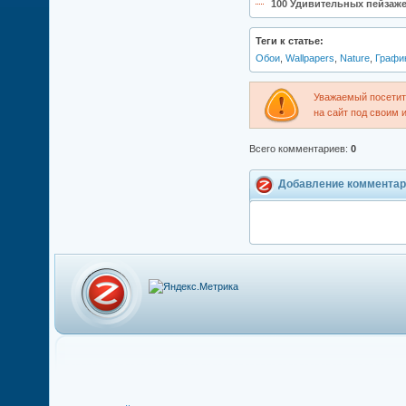
100 Удивительных пейзаже
Теги к статье:
Обои
,
Wallpapers
,
Nature
,
Графи
Уважаемый посетите
на сайт под своим 
Всего комментариев
:
0
Добавление комментар