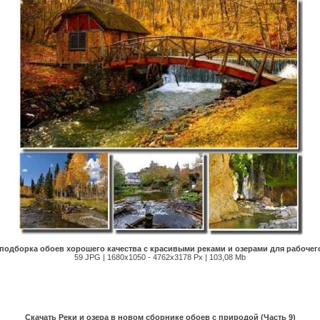
подборка обоев хорошего качества с красивыми реками и озерами для рабочег
59 JPG | 1680х1050 - 4762х3178 Px | 103,08 Mb
Скачать Реки и озера в новом сборнике обоев с природой (Часть 9)