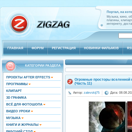
Портал, на кот
Музыка, кино, о
плагины, клипар
интернету, доста
ГЛАВНАЯ
ФОРУМ
РЕГИСТРАЦИЯ
НОВИНКИ ФИЛЬМОВ
RS
КАТЕГОРИИ РАЗДЕЛА
ПРОЕКТЫ AFTER EFFECTS
Огромные просторы вселенной 
(Часть 11)
ПРОГРАММЫ
КЛИПАРТ
Автор:
zalevskij75
Дата: 08.08.20
3D ГРАФИКА
ВСЁ ДЛЯ ФОТОШОПА
ВИДЕО УРОКИ
МУЗЫКА
КНИГИ И ЖУРНАЛЫ
РАБОЧИЙ СТОЛ