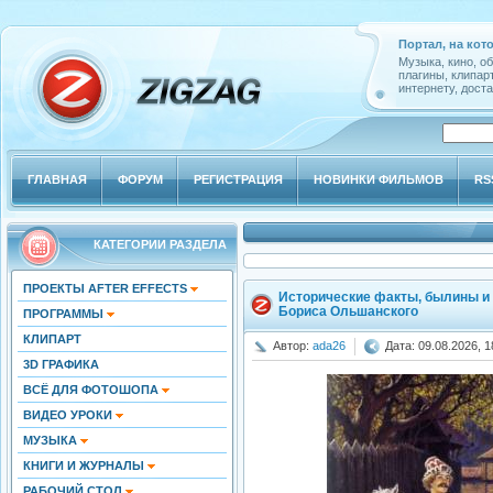
Портал, на кот
Музыка, кино, о
плагины, клипар
интернету, доста
ГЛАВНАЯ
ФОРУМ
РЕГИСТРАЦИЯ
НОВИНКИ ФИЛЬМОВ
RS
КАТЕГОРИИ РАЗДЕЛА
ПРОЕКТЫ AFTER EFFECTS
Исторические факты, былины и 
Бориса Ольшанского
ПРОГРАММЫ
КЛИПАРТ
Автор:
ada26
Дата: 09.08.2026, 1
3D ГРАФИКА
ВСЁ ДЛЯ ФОТОШОПА
ВИДЕО УРОКИ
МУЗЫКА
КНИГИ И ЖУРНАЛЫ
РАБОЧИЙ СТОЛ