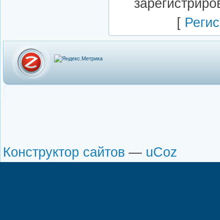
зарегистриро
[
Регис
Конструктор сайтов
—
uCoz