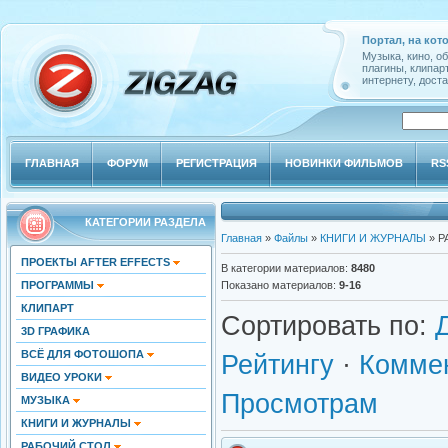
Портал, на кот
Музыка, кино, о
плагины, клипар
интернету, доста
ГЛАВНАЯ
ФОРУМ
РЕГИСТРАЦИЯ
НОВИНКИ ФИЛЬМОВ
RS
КАТЕГОРИИ РАЗДЕЛА
Главная
»
Файлы
»
КНИГИ И ЖУРНАЛЫ
» Р
ПРОЕКТЫ AFTER EFFECTS
В категории материалов
:
8480
ПРОГРАММЫ
Показано материалов
:
9-16
КЛИПАРТ
Сортировать по
:
3D ГРАФИКА
ВСЁ ДЛЯ ФОТОШОПА
Рейтингу
·
Комме
ВИДЕО УРОКИ
Просмотрам
МУЗЫКА
КНИГИ И ЖУРНАЛЫ
РАБОЧИЙ СТОЛ