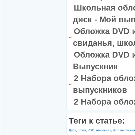
Школьная обло
диск - Мой вы
Обложка DVD и
свиданья, шко
Обложка DVD и
Выпускник
2 Набора обло
выпускников
2 Набора обло
Теги к статье:
Диск
,
cover
,
PSD
,
школьная
,
dvd
,
выпускна