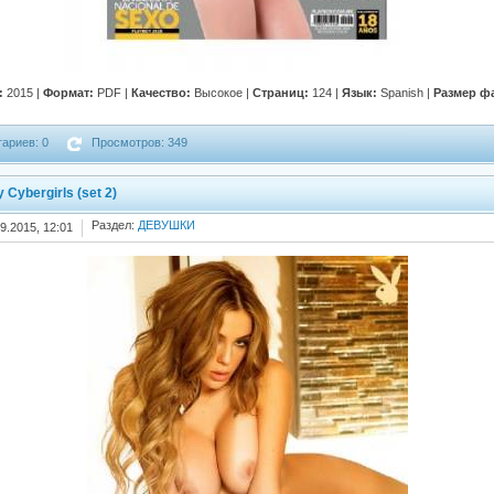
:
2015 |
Формат:
PDF |
Качество:
Высокое |
Страниц:
124 |
Язык:
Spanish |
Размер ф
ариев: 0
Просмотров: 349
 Cybergirls (set 2)
Раздел:
ДЕВУШКИ
9.2015, 12:01