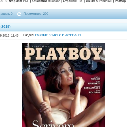
2013 |
Формат:
PDF |
Качество:
Высокое |
Страниц:
100 |
Язык:
Английский |
Размер
ариев: 0
Просмотров: 290
e 2015)
Раздел:
РАЗНЫЕ КНИИГИ И ЖУРНАЛЫ
9.2015, 11:45