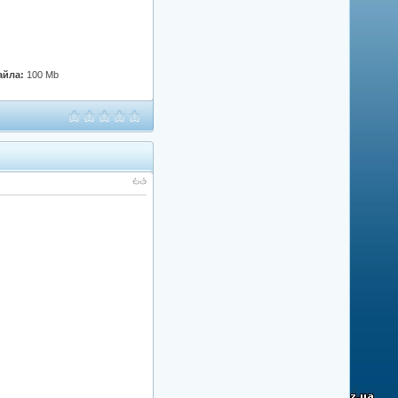
айла:
100 Mb