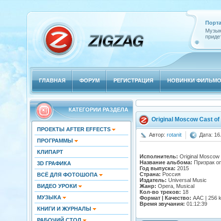
Порта
Музык
придет
ГЛАВНАЯ
ФОРУМ
РЕГИСТРАЦИЯ
НОВИНКИ ФИЛЬМ
КАТЕГОРИИ РАЗДЕЛА
Original Moscow Cast of
ПРОЕКТЫ AFTER EFFECTS
Автор:
rotanit
Дата: 16
ПРОГРАММЫ
КЛИПАРТ
Исполнитель:
Original Moscow 
Название альбома:
Призрак о
3D ГРАФИКА
Год выпуска:
2015
Страна:
Россия
ВСЁ ДЛЯ ФОТОШОПА
Издатель:
Universal Music
ВИДЕО УРОКИ
Жанр:
Opera, Musical
Кол-во треков:
18
МУЗЫКА
Формат | Качество:
AAC | 256 
Время звучания:
01:12:39
КНИГИ И ЖУРНАЛЫ
РАБОЧИЙ СТОЛ