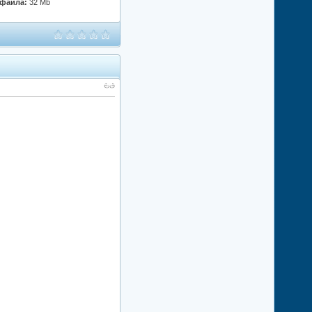
 файла:
32 Mb