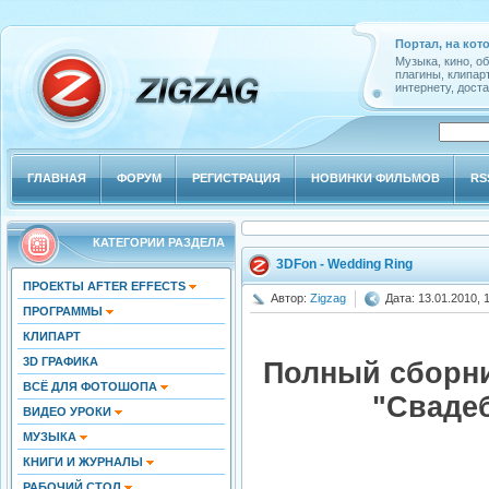
Портал, на кот
Музыка, кино, о
плагины, клипар
интернету, доста
ГЛАВНАЯ
ФОРУМ
РЕГИСТРАЦИЯ
НОВИНКИ ФИЛЬМОВ
RS
КАТЕГОРИИ РАЗДЕЛА
3DFon - Wedding Ring
ПРОЕКТЫ AFTER EFFECTS
Автор:
Zigzag
Дата: 13.01.2010, 
ПРОГРАММЫ
КЛИПАРТ
3D ГРАФИКА
Полный сборн
ВСЁ ДЛЯ ФОТОШОПА
"Сваде
ВИДЕО УРОКИ
МУЗЫКА
КНИГИ И ЖУРНАЛЫ
РАБОЧИЙ СТОЛ